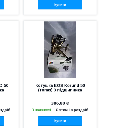
Купити
D 50
Котушка EOS Korund 50
ка
(топаз) 3 підшипника
386,80 ₴
оздріб
В наявності
Оптом і в роздріб
Купити