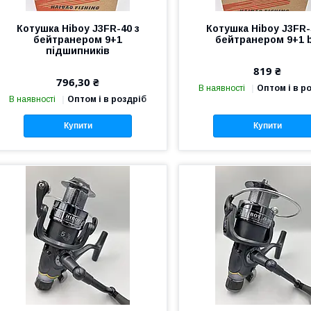
Котушка Hiboy J3FR-40 з
Котушка Hiboy J3FR-
бейтранером 9+1
бейтранером 9+1 
підшипників
819 ₴
796,30 ₴
В наявності
Оптом і в р
В наявності
Оптом і в роздріб
Купити
Купити