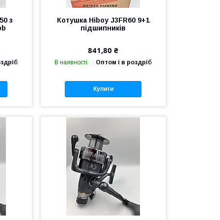
50 з
Котушка Hiboy J3FR60 9+1
bb
підшипників
841,80 ₴
оздріб
В наявності
Оптом і в роздріб
Купити