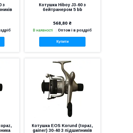
0 з
Котушка Hiboy J3-60 з
ників
бейтранером 5 bb
568,80 ₴
оздріб
В наявності
Оптом і в роздріб
Купити
topaz,
Котушка EOS Korund (topaz,
пника
gainer) 30-40 3 підшипників