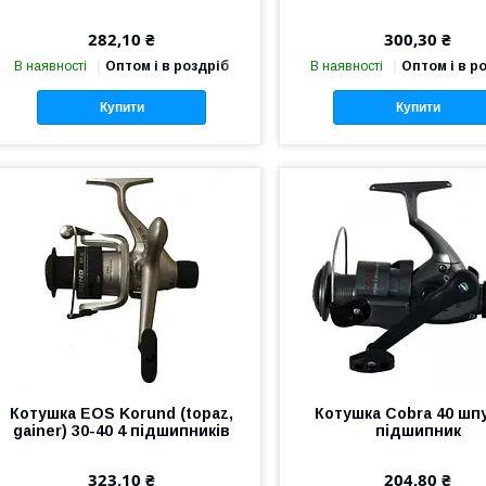
282,10 ₴
300,30 ₴
В наявності
Оптом і в роздріб
В наявності
Оптом і в р
Купити
Купити
Котушка EOS Korund (topaz,
Котушка Cobra 40 шп
gainer) 30-40 4 підшипників
підшипник
323,10 ₴
204,80 ₴