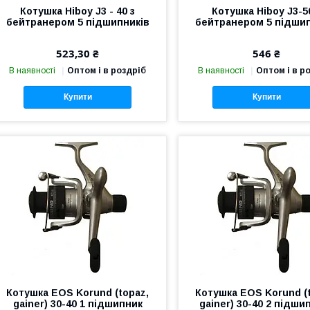
Котушка Hiboy J3 - 40 з
Котушка Hiboy J3-5
бейтранером 5 підшипників
бейтранером 5 підшип
523,30 ₴
546 ₴
В наявності
Оптом і в роздріб
В наявності
Оптом і в р
Купити
Купити
Котушка EOS Korund (topaz,
Котушка EOS Korund (
gainer) 30-40 1 підшипник
gainer) 30-40 2 підши