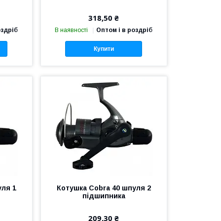
318,50 ₴
оздріб
В наявності
Оптом і в роздріб
Купити
уля 1
Котушка Cobra 40 шпуля 2
підшипника
209,30 ₴