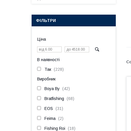
ФІЛЬТРИ
Ціна
В наявності
Так
228
Виробник
Boya By
42
Bratfishing
68
EOS
31
Feima
2
Fishing Roi
18