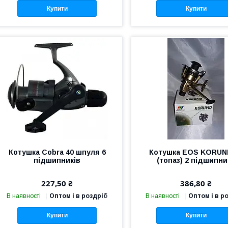
Купити
Купити
Котушка Cobra 40 шпуля 6
Котушка EOS KORUN
підшипників
(топаз) 2 підшипни
227,50 ₴
386,80 ₴
В наявності
Оптом і в роздріб
В наявності
Оптом і в р
Купити
Купити