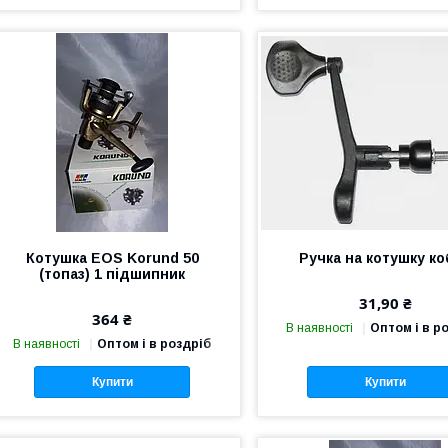
Котушка EOS Korund 50
Ручка на котушку ко
(топаз) 1 підшипник
31,90 ₴
364 ₴
В наявності
Оптом і в р
В наявності
Оптом і в роздріб
Купити
Купити