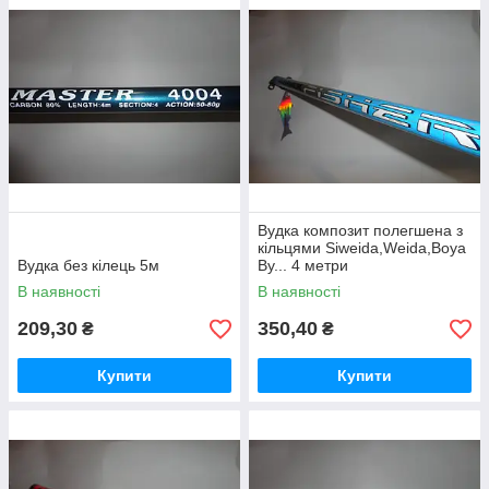
Вудка композит полегшена з
кільцями Siweida,Weida,Boya
Вудка без кілець 5м
By... 4 метри
В наявності
В наявності
209,30
350,40
₴
₴
Купити
Купити