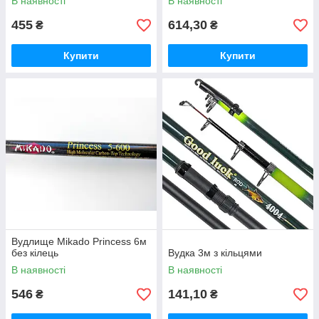
В наявності
В наявності
455
614,30
₴
₴
Купити
Купити
Вудлище Mikado Princess 6м
без кілець
Вудка 3м з кільцями
В наявності
В наявності
546
141,10
₴
₴