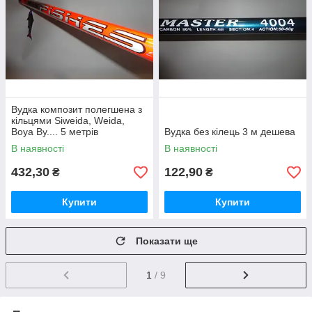
Вудка композит полегшена з
кільцями Siweida, Weida,
Boya By.... 5 метрів
Вудка без кілець 3 м дешева
В наявності
В наявності
432,30
122,90
₴
₴
Купити
Купити
Показати ще
1
/ 9