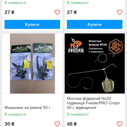
В наявності
В наявності
27
27
₴
₴
Купити
Купити
Монтаж фідерний No20
годівниця FeederPRO Спорт
Макушник на ремне 50 г
50 г, відведення
протизакручувач
В наявності
В наявності
30
48
₴
₴