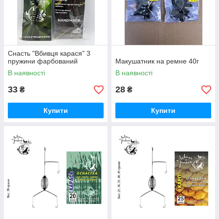
Снасть "Вбивця карася" 3
пружини фарбований
Макушатник на ремне 40г
В наявності
В наявності
33
28
₴
₴
Купити
Купити