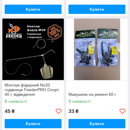
Купити
Купити
Монтаж фідерний No20
годівниця FeederPRO Спорт
40 г, відведення
Макушник на ремені 60 г
протизакручувач
В наявності
В наявності
45
33
₴
₴
Купити
Купити