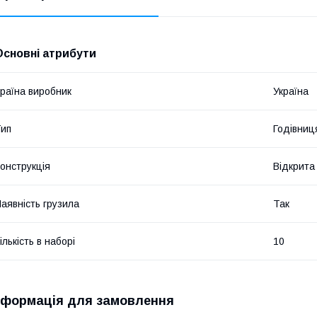
Основні атрибути
раїна виробник
Україна
ип
Годівниц
онструкція
Відкрита
аявність грузила
Так
ількість в наборі
10
нформація для замовлення