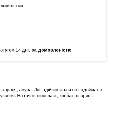
ільки оптом
ротягом 14 днів
за домовленістю
и, карася, амура. Лов здійснюється на водоймах з
вання. На гачок: пінопласт, хробак, опариш.