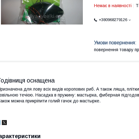
Немає в наявності
Т
+380968279126
повернення товару п
Годівниця оснащена
ризначена для лову всіх видів коропових риб. А також ляща, плітк
овільною течією. Насадка в пружину: мастырка, фиберная підгодову
акож можна прикріпити голий гачок до мастырке.
арактеристики