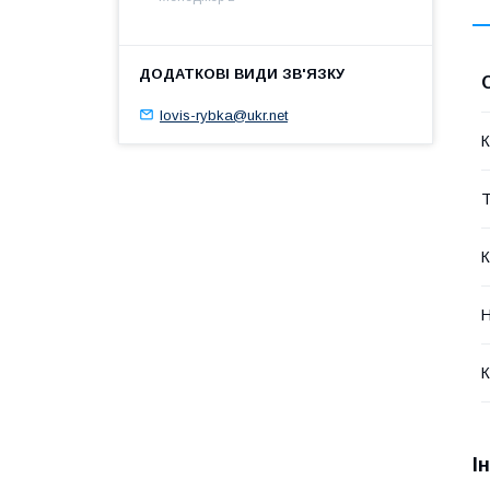
lovis-rybka@ukr.net
К
Т
К
Н
К
І