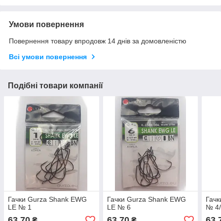
Умови повернення
Повернення товару впродовж 14 днів за домовленістю
Всі умови повернення
Подібні товари компанії
Гачки Gurza Shank EWG
Гачки Gurza Shank EWG
Гачк
LE № 1
LE № 6
№ 4
63,70
63,70
63,
₴
₴