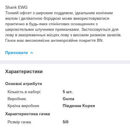
Shank EWG
Тонкий офсет з широким поддевом, ідеальним конічним
жалом і делікатною борідкою може використовуватися
практично в будь-яких спінінгових оснащеннях з
широкотелыми штучними приманками. Застосовується для
лову в закоряженных місцях лову з високим ризиком зачепів.
Гачок має високоякісне антикорозійне покриття BN.
Приховати
Характеристики
Основні атрибути
Кількість в наборі
5 шт.
Виробник
Gurza
Країна виробник
Південна Корея
Характеристика гачка
Розмір гачка
5/0