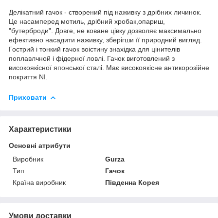
Делікатний гачок - створений під наживку з дрібних личинок.
Це насамперед мотиль, дрібний хробак,опариш,
"бутерброди". Довге, не коване цівку дозволяє максимально
ефективно насадити наживку, зберігши її природний вигляд.
Гострий і тонкий гачок воістину знахідка для цінителів
поплавлчной і фідерної ловлі. Гачок виготовлений з
високоякісної японської сталі. Має високоякісне антикорозійне
покриття NI.
Приховати
Характеристики
Основні атрибути
Виробник
Gurza
Тип
Гачок
Країна виробник
Південна Корея
Умови доставки