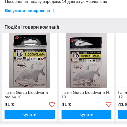
Повернення товару впродовж 14 днів за домовленістю
Всі умови повернення
Подібні товари компанії
Гачки Gurza bloodworm
Гачки Gurza bloodworm №
Гачк
red № 16
10
12
41
41
41
₴
₴
Купити
Купити