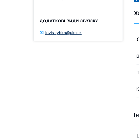
Х
lovis-rybka@ukr.net
В
Т
К
І
Ц