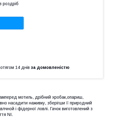
в роздріб
ротягом 14 днів
за домовленістю
асамперед мотиль, дрібний хробак,опариш,
вно насадити наживку, зберігши її природний
авлчной і фідерної ловлі. Гачок виготовлений з
ття NI.