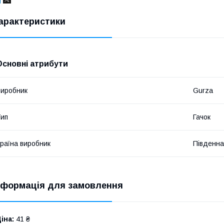
арактеристики
Основні атрибути
иробник
Gurza
ип
Гачок
раїна виробник
Південна
нформація для замовлення
іна:
41 ₴