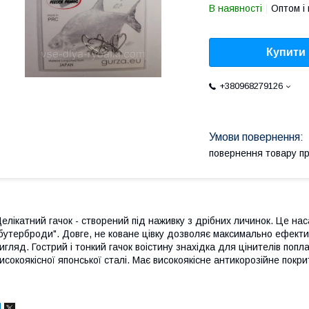
В наявності
Оптом і 
Купити
+380968279126
повернення товару п
елікатний гачок - створений під наживку з дрібних личинок. Це н
бутерброди". Довге, не коване цівку дозволяє максимально ефекти
игляд. Гострий і тонкий гачок воістину знахідка для цінителів попл
исокоякісної японської сталі. Має високоякісне антикорозійне покри