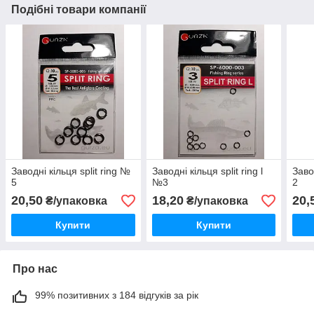
Подібні товари компанії
Заводні кільця split ring №
Заводні кільця split ring l
Заво
5
№3
2
20,50
18,20
20,
₴/упаковка
₴/упаковка
Купити
Купити
Про нас
99% позитивних з 184 відгуків за рік