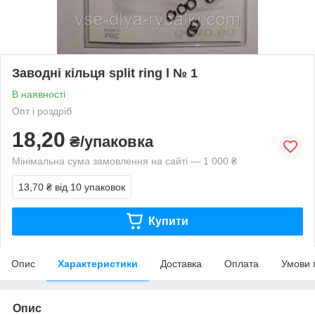
Заводні кільця split ring l № 1
В наявності
Опт і роздріб
18,20
₴/упаковка
Мінімальна сума замовлення на сайті — 1 000 ₴
13,70 ₴
від 10 упаковок
Купити
Опис
Характеристики
Доставка
Оплата
Умови 
Опис