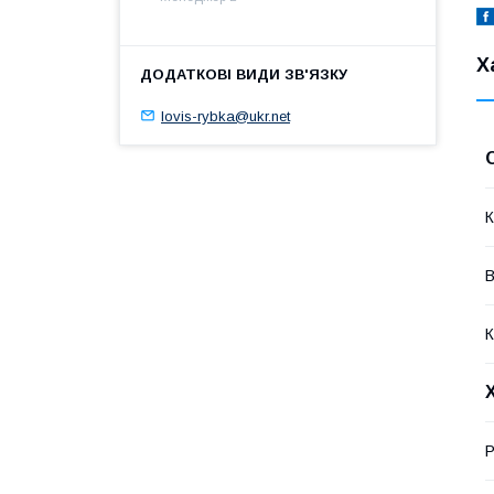
Х
lovis-rybka@ukr.net
К
В
К
Р