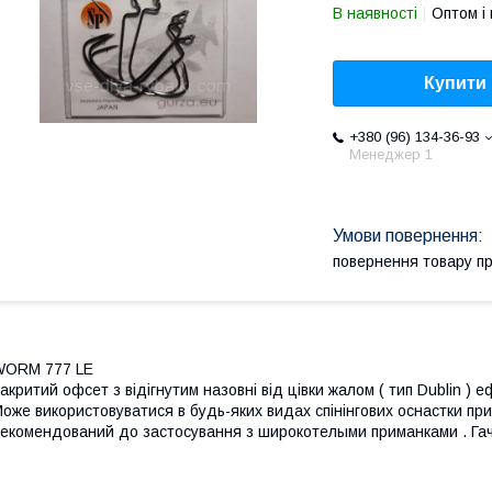
В наявності
Оптом і 
Купити
+380 (96) 134-36-93
Менеджер 1
повернення товару п
WORM 777 LE
акритий офсет з відігнутим назовні від цівки жалом ( тип Dublin ) 
оже використовуватися в будь-яких видах спінінгових оснастки при л
екомендований до застосування з широкотелыми приманками . Гачо