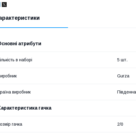
арактеристики
Основні атрибути
ількість в наборі
5 шт.
иробник
Gurza
раїна виробник
Південна
Характеристика гачка
озмір гачка
2/0