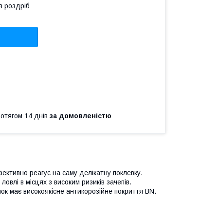
в роздріб
ротягом 14 днів
за домовленістю
ефективно реагує на саму делікатну поклевку.
овлі в місцях з високим ризиків зачепів.
к має високоякісне антикорозійне покриття BN.