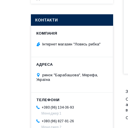
КОНТАКТИ
Інтернет магазин "Ловись рибка"
ринок "Барабашова", Мерефа,
Україна
З
О
а
+380 (96) 134-36-93
в
Менеджер 1
С
+380 (96) 827-91-26
Менеджер 2