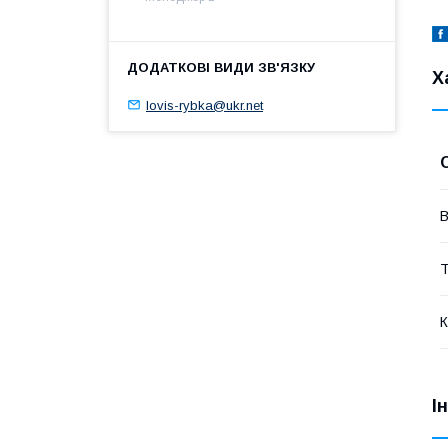
Х
lovis-rybka@ukr.net
В
Т
К
І