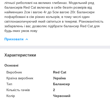
літньої риболовлі на великих глибинах. Модельний ряд
балансирів Red Cat включає в себе безліч розмірів від
найменших 2см і вагою 4г до 5см вагою 20г. Балансири
пофарбовані в сім різних кольорів, в тому числі один
світлонакопичуючий який світиться в темряві. Різноманітність
забарвлень і ваг, дозволяє підібрати балансир Red Cat для
будь-яких умов лову
Приховати
Характеристики
Основні
Виробник
Red Cat
Країна виробник
Україна
Тип
Балансир
Кількість гачків
2
Колір
Червоний