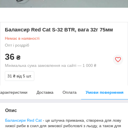
Балансир Red Cat S-32 BTR, вага 32г 75мм
Немає в наявності
Опт і роздріб
36
₴
Мінімальна сума замовлення на сайті — 1 000 ₴
31 ₴
від 5 шт.
арактеристики
Доставка
Оплата
Умови повернення
Опис
Балансири Red Cat
- це штучна приманка, створена для лову
хижої риби в схил для зимової риболовлі з льоду, а також для