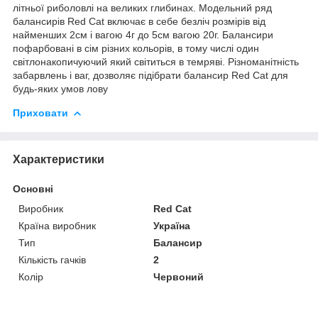
літньої риболовлі на великих глибинах. Модельний ряд
балансирів Red Cat включає в себе безліч розмірів від
найменших 2см і вагою 4г до 5см вагою 20г. Балансири
пофарбовані в сім різних кольорів, в тому числі один
світлонакопичуючий який світиться в темряві. Різноманітність
забарвлень і ваг, дозволяє підібрати балансир Red Cat для
будь-яких умов лову
Приховати
Характеристики
Основні
Виробник
Red Cat
Країна виробник
Україна
Тип
Балансир
Кількість гачків
2
Колір
Червоний