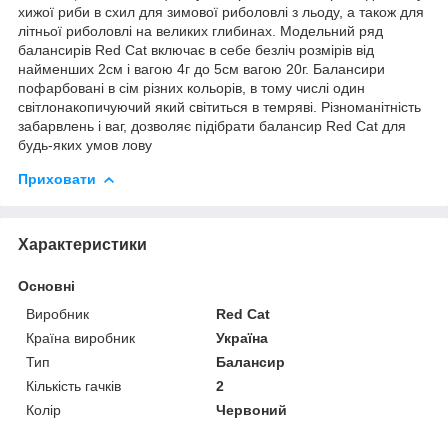
хижої риби в схил для зимової риболовлі з льоду, а також для
літньої риболовлі на великих глибинах. Модельний ряд
балансирів Red Cat включає в себе безліч розмірів від
найменших 2см і вагою 4г до 5см вагою 20г. Балансири
пофарбовані в сім різних кольорів, в тому числі один
світлонакопичуючий який світиться в темряві. Різноманітність
забарвлень і ваг, дозволяє підібрати балансир Red Cat для
будь-яких умов лову
Приховати
Характеристики
Основні
Виробник
Red Cat
Країна виробник
Україна
Тип
Балансир
Кількість гачків
2
Колір
Червоний