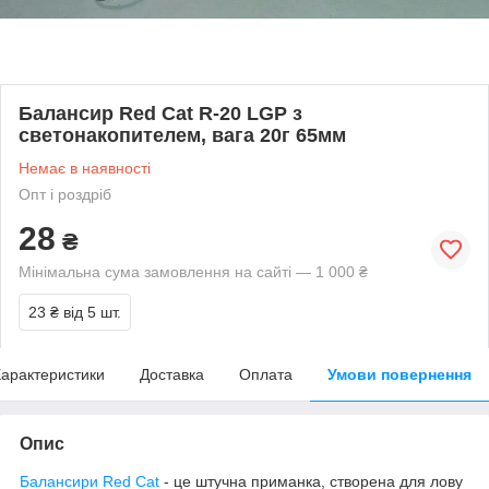
Балансир Red Cat R-20 LGP з
светонакопителем, вага 20г 65мм
Немає в наявності
Опт і роздріб
28
₴
Мінімальна сума замовлення на сайті — 1 000 ₴
23 ₴
від 5 шт.
арактеристики
Доставка
Оплата
Умови повернення
Опис
Балансири Red Cat
- це штучна приманка, створена для лову