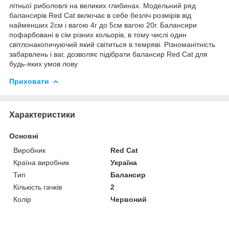
літньої риболовлі на великих глибинах. Модельний ряд
балансирів Red Cat включає в себе безліч розмірів від
найменших 2см і вагою 4г до 5см вагою 20г. Балансири
пофарбовані в сім різних кольорів, в тому числі один
світлонакопичуючий який світиться в темряві. Різноманітність
забарвлень і ваг, дозволяє підібрати балансир Red Cat для
будь-яких умов лову
Приховати
Характеристики
Основні
Виробник
Red Cat
Країна виробник
Україна
Тип
Балансир
Кількість гачків
2
Колір
Червоний