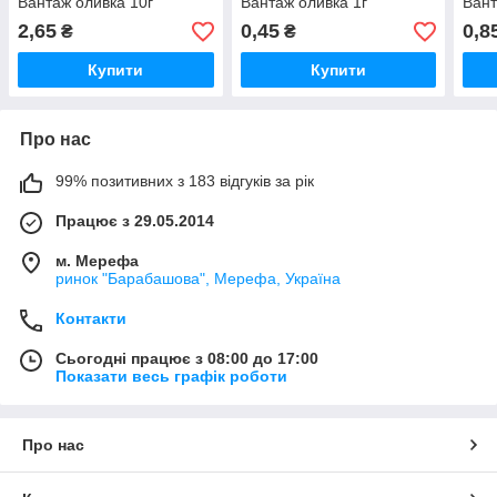
Вантаж оливка 10г
Вантаж оливка 1г
Вант
2,65
0,45
0,8
₴
₴
Купити
Купити
Про нас
99% позитивних з 183 відгуків за рік
Працює з 29.05.2014
м. Мерефа
ринок "Барабашова", Мерефа, Україна
Контакти
Сьогодні працює з 08:00 до 17:00
Показати весь графік роботи
Про нас