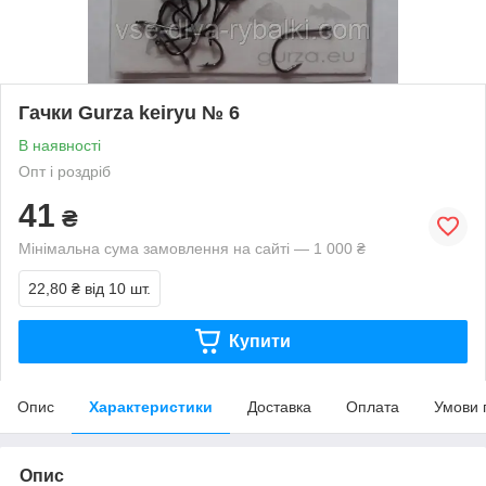
Гачки Gurza keiryu № 6
В наявності
Опт і роздріб
41
₴
Мінімальна сума замовлення на сайті — 1 000 ₴
22,80 ₴
від 10 шт.
Купити
Опис
Характеристики
Доставка
Оплата
Умови 
Опис