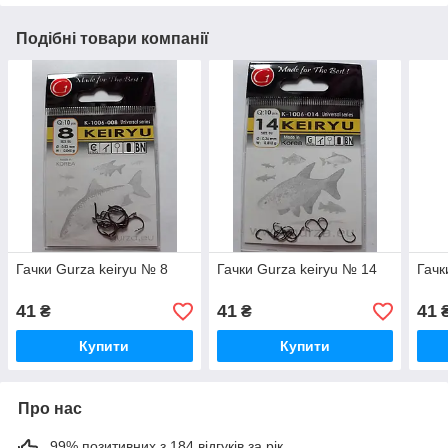
Подібні товари компанії
Гачки Gurza keiryu № 8
Гачки Gurza keiryu № 14
Гачк
41
41
41
₴
₴
Купити
Купити
Про нас
99% позитивних з 184 відгуків за рік