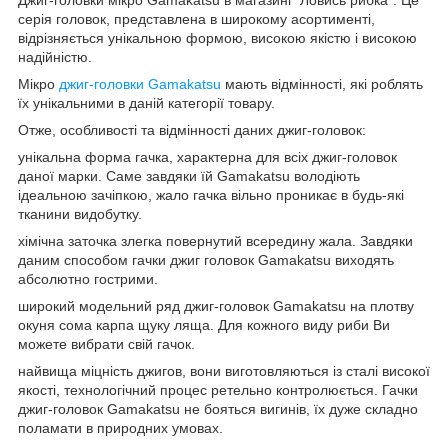
серія головок, представлена в широкому асортименті,
відрізняється унікальною формою, високою якістю і високою
надійністю.
Мікро
джиг-головки Gamakatsu
мають відмінності, які роблять
їх унікальними в даній категорії товару.
Отже, особливості та відмінності даних джиг-головок:
унікальна форма гачка, характерна для всіх джиг-головок
даної марки. Саме завдяки їй Gamakatsu володіють
ідеальною зачіпкою, жало гачка вільно проникає в будь-які
тканини видобутку.
хімічна заточка злегка повернутий всередину жала. Завдяки
даним способом гачки джиг головок Gamakatsu виходять
абсолютно гострими.
широкий модельний ряд джиг-головок Gamakatsu на плотву
окуня сома карпа щуку ляща. Для кожного виду риби Ви
можете вибрати свій гачок.
найвища міцність джигов, вони виготовляються із сталі високої
якості, технологічний процес ретельно контролюється. Гачки
джиг-головок Gamakatsu не бояться вигинів, їх дуже складно
поламати в природних умовах.