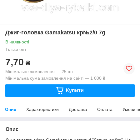
Джиг-головка Gamakatsu кр№2/0 7g
В наявності
Тільки опт
7,70
₴
Мінімальне замовлення — 25 шт.
Мінімальна сума замовлення на сайті — 1 000 ₴
Купити
Опис
Характеристики
Доставка
Оплата
Умови п
Опис
Джиг-головки мікро Gamakatsu в магазині "Ловись рибка". Це