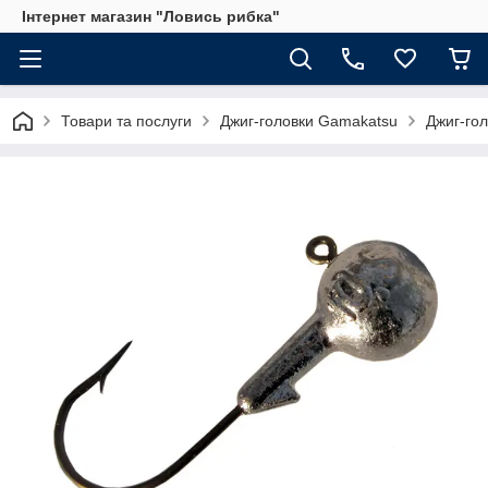
Інтернет магазин "Ловись рибка"
Товари та послуги
Джиг-головки Gamakatsu
Джиг-го