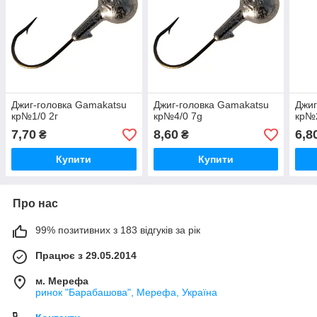
Джиг-головка Gamakatsu
Джиг-головка Gamakatsu
Джиг
кр№1/0 2г
кр№4/0 7g
кр№
7,70
8,60
6,8
₴
₴
Купити
Купити
Про нас
99% позитивних з 183 відгуків за рік
Працює з 29.05.2014
м. Мерефа
ринок "Барабашова", Мерефа, Україна