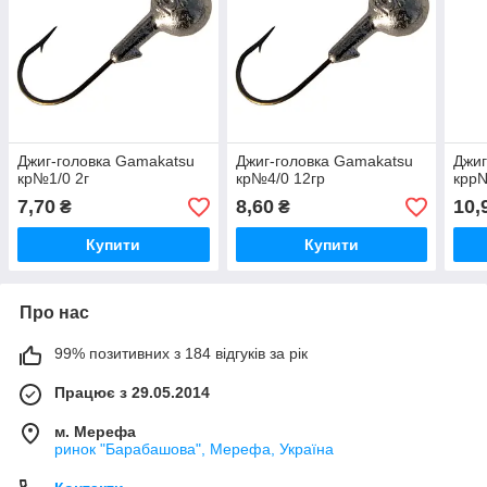
Джиг-головка Gamakatsu
Джиг-головка Gamakatsu
Джиг
кр№1/0 2г
кр№4/0 12гр
кррN
7,70
8,60
10,
₴
₴
Купити
Купити
Про нас
99% позитивних з 184 відгуків за рік
Працює з 29.05.2014
м. Мерефа
ринок "Барабашова", Мерефа, Україна