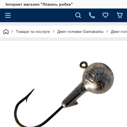
Інтернет магазин "Ловись рибка"
Товари та послуги
Джиг-головки Gamakatsu
Джиг-го