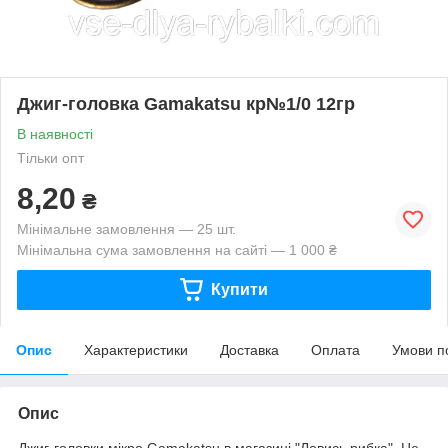
Джиг-головка Gamakatsu кр№1/0 12гр
В наявності
Тільки опт
8,20
₴
Мінімальне замовлення — 25 шт.
Мінімальна сума замовлення на сайті — 1 000 ₴
Купити
Опис
Характеристики
Доставка
Оплата
Умови п
Опис
Джиг-головки мікро Gamakatsu в магазині "Ловись рибка". Це