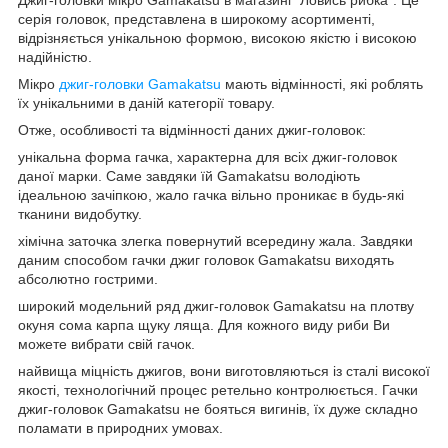
серія головок, представлена в широкому асортименті,
відрізняється унікальною формою, високою якістю і високою
надійністю.
Мікро
джиг-головки Gamakatsu
мають відмінності, які роблять
їх унікальними в даній категорії товару.
Отже, особливості та відмінності даних джиг-головок:
унікальна форма гачка, характерна для всіх джиг-головок
даної марки. Саме завдяки їй Gamakatsu володіють
ідеальною зачіпкою, жало гачка вільно проникає в будь-які
тканини видобутку.
хімічна заточка злегка повернутий всередину жала. Завдяки
даним способом гачки джиг головок Gamakatsu виходять
абсолютно гострими.
широкий модельний ряд джиг-головок Gamakatsu на плотву
окуня сома карпа щуку ляща. Для кожного виду риби Ви
можете вибрати свій гачок.
найвища міцність джигов, вони виготовляються із сталі високої
якості, технологічний процес ретельно контролюється. Гачки
джиг-головок Gamakatsu не бояться вигинів, їх дуже складно
поламати в природних умовах.