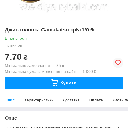
Джиг-головка Gamakatsu кр№1/0 6г
В наявності
Тільки опт
7,70
₴
Мінімальне замовлення — 25 шт.
Мінімальна сума замовлення на сайті — 1 000 ₴
Купити
Опис
Характеристики
Доставка
Оплата
Умови п
Опис
Джиг-головки мікро Gamakatsu в магазині "Ловись рибка". Це