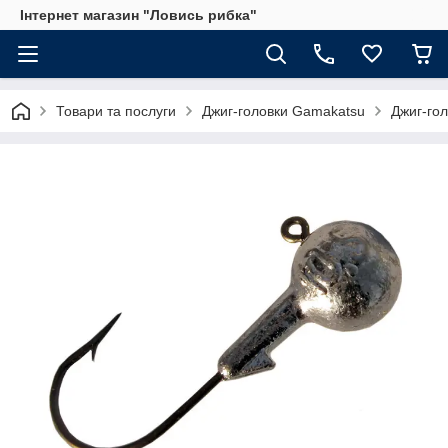
Інтернет магазин "Ловись рибка"
Товари та послуги
Джиг-головки Gamakatsu
Джиг-го