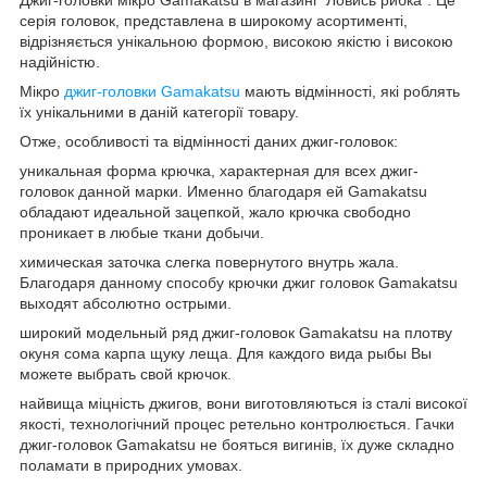
серія головок, представлена в широкому асортименті,
відрізняється унікальною формою, високою якістю і високою
надійністю.
Мікро
джиг-головки Gamakatsu
мають відмінності, які роблять
їх унікальними в даній категорії товару.
Отже, особливості та відмінності даних джиг-головок:
уникальная форма крючка, характерная для всех джиг-
головок данной марки. Именно благодаря ей Gamakatsu
обладают идеальной зацепкой, жало крючка свободно
проникает в любые ткани добычи.
химическая заточка слегка повернутого внутрь жала.
Благодаря данному способу крючки джиг головок Gamakatsu
выходят абсолютно острыми.
широкий модельный ряд джиг-головок Gamakatsu на плотву
окуня сома карпа щуку леща. Для каждого вида рыбы Вы
можете выбрать свой крючок.
найвища міцність джигов, вони виготовляються із сталі високої
якості, технологічний процес ретельно контролюється. Гачки
джиг-головок Gamakatsu не бояться вигинів, їх дуже складно
поламати в природних умовах.