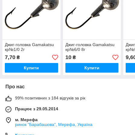
Джиг-головка Gamakatsu
Джиг-головка Gamakatsu
Джиг
кр№1/0 2г
кр№6/0 8г
кр№5
7,70
10
9,6
₴
₴
Купити
Купити
Про нас
99% позитивних з 184 відгуків за рік
Працює з 29.05.2014
м. Мерефа
ринок "Барабашова", Мерефа, Україна