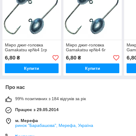
Мікро джиг-головка
Мікро джиг-головка
Микр
Gamakatsu кр№4 1гр
Gamakatsu кр№4 6г
Gam
6,80
6,80
6,8
₴
₴
Купити
Купити
Про нас
99% позитивних з 184 відгуків за рік
Працює з 29.05.2014
м. Мерефа
ринок "Барабашова", Мерефа, Україна