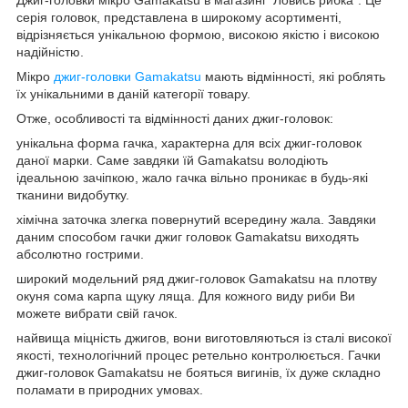
серія головок, представлена в широкому асортименті,
відрізняється унікальною формою, високою якістю і високою
надійністю.
Мікро
джиг-головки Gamakatsu
мають відмінності, які роблять
їх унікальними в даній категорії товару.
Отже, особливості та відмінності даних джиг-головок:
унікальна форма гачка, характерна для всіх джиг-головок
даної марки. Саме завдяки їй Gamakatsu володіють
ідеальною зачіпкою, жало гачка вільно проникає в будь-які
тканини видобутку.
хімічна заточка злегка повернутий всередину жала. Завдяки
даним способом гачки джиг головок Gamakatsu виходять
абсолютно гострими.
широкий модельний ряд джиг-головок Gamakatsu на плотву
окуня сома карпа щуку ляща. Для кожного виду риби Ви
можете вибрати свій гачок.
найвища міцність джигов, вони виготовляються із сталі високої
якості, технологічний процес ретельно контролюється. Гачки
джиг-головок Gamakatsu не бояться вигинів, їх дуже складно
поламати в природних умовах.