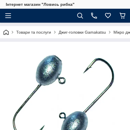
Інтернет магазин "Ловись рибка"
Товари та послуги
Джиг-головки Gamakatsu
Мікро д