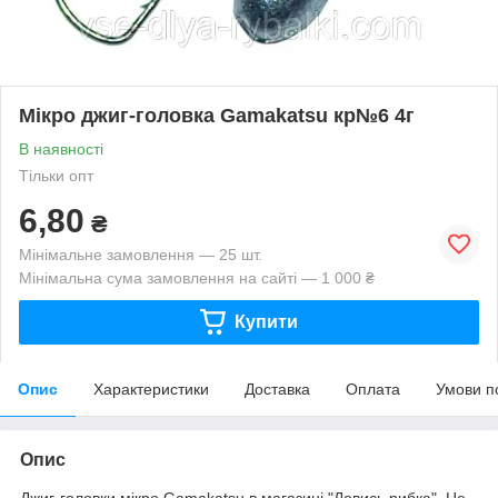
Мікро джиг-головка Gamakatsu кр№6 4г
В наявності
Тільки опт
6,80
₴
Мінімальне замовлення — 25 шт.
Мінімальна сума замовлення на сайті — 1 000 ₴
Купити
Опис
Характеристики
Доставка
Оплата
Умови п
Опис
Джиг-головки мікро Gamakatsu в магазині "Ловись рибка". Це