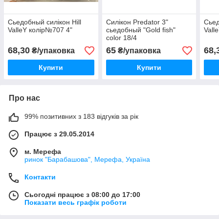
Сьедобный силікон Hill
Силікон Predator 3"
Сьед
ValleY колір№707 4"
сьедобный "Gold fish"
Vall
color 18/4
68,30
65
68,
₴/упаковка
₴/упаковка
Купити
Купити
Про нас
99% позитивних з 183 відгуків за рік
Працює з 29.05.2014
м. Мерефа
ринок "Барабашова", Мерефа, Україна
Контакти
Сьогодні працює з 08:00 до 17:00
Показати весь графік роботи