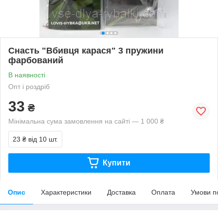
Снасть "Вбивця карася" 3 пружини
фарбований
В наявності
Опт і роздріб
33
₴
Мінімальна сума замовлення на сайті — 1 000 ₴
23 ₴
від 10 шт.
Купити
Опис
Характеристики
Доставка
Оплата
Умови п