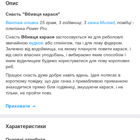
Опис
Снасть "Вбивця карася"
Вантаж оливка
15 грам, 3 годівниці, 3
гачка Mustad
, повідці -
плетінка Power Pro.
Снасть
Вбивця карася
застосовується як для риболовлі
звичайною
вудкою
або спінінгом, так і для лову фідером.
Залежно від водоймища, на якому плануєте ловити карася, і
від своїх власних уподобань, і вибираємо яким способом і
яким вудилищем будемо користуватися для лову коропових
риб.
Працює снасть дуже добре навіть вдень. Ідея полягає в
короткому повідку, що дає гачка з привабливою приманкою
знаходитися прямо біля годівниці, змушуючи карася, і не
тільки, не пройти повз.
Приховати
Характеристики
Основні атрибути