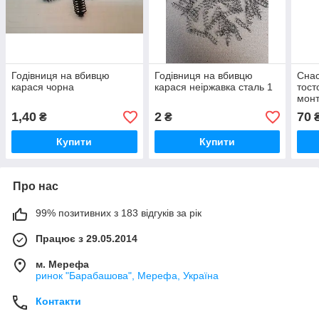
Годівниця на вбивцю
Годівниця на вбивцю
Снас
карася чорна
карася неіржавка сталь 1
тост
мон
1,40
2
70
₴
₴
Купити
Купити
Про нас
99% позитивних з 183 відгуків за рік
Працює з 29.05.2014
м. Мерефа
ринок "Барабашова", Мерефа, Україна
Контакти