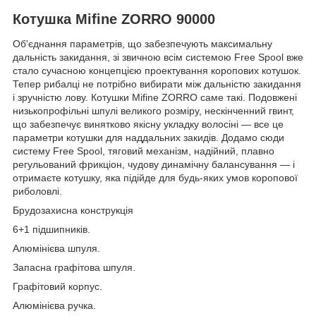
Котушка Mifine ZORRO 90000
Об'єднання параметрів, що забезпечують максимальну
дальність закидання, зі звичною всім системою Free Spool вже
стало сучасною концепцією проектування коропових котушок.
Тепер рибалці не потрібно вибирати між дальністю закидання
і зручністю лову. Котушки Mifine ZORRO саме такі. Подовжені
низькопрофільні шпулі великого розміру, нескінченний гвинт,
що забезпечує винятково якісну укладку волосіні — все це
параметри котушки для наддальних закидів. Додамо сюди
систему Free Spool, тяговий механізм, надійний, плавно
регульований фрикціон, чудову динамічну балансування — і
отримаєте котушку, яка підійде для будь-яких умов коропової
риболовлі.
Брудозахисна конструкція
6+1 підшипників.
Алюмінієва шпуля.
Запасна графітова шпуля.
Графітовий корпус.
Алюмінієва ручка.