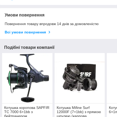
Умови повернення
Повернення товару впродовж 14 днів за домовленістю
Всі умови повернення
Подібні товари компанії
Котушка коропова SAPFIR
Котушка Mifine Surf
Коту
TC 7000 6+1bb з
12000F (7+1bb) з прямою
6+1п
бейтранером
шпулею (карпова,