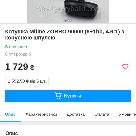
Котушка Mifine ZORRO 90000 (6+1bb, 4.6:1) з
конусною шпулею
В наявності
Опт і роздріб
1 729
₴
1 592,50 ₴
від 5 шт.
Купити
Опис
Характеристики
Доставка
Оплата
Умови п
Опис