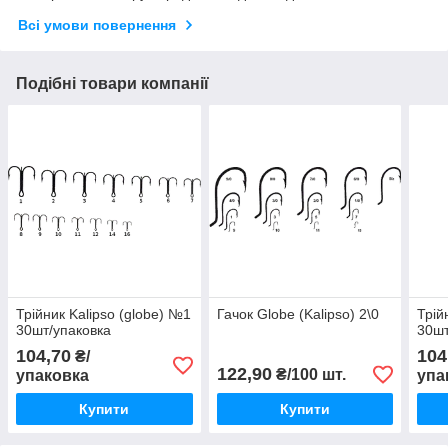
Всі умови повернення
Подібні товари компанії
Трійник Kalipso (globe) №1
Гачок Globe (Kalipso) 2\0
Трій
30шт/упаковка
30шт
104,70
104
₴/
122,90
₴/100 шт.
упаковка
упа
Купити
Купити