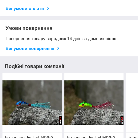
Всі умови оплати
Умови повернення
Повернення товару впродовж 14 днів за домовленістю
Всі умови повернення
Подібні товари компанії
Балансир Jig Tail MIVEX
Балансир Jig Tail MIVEX
Бала