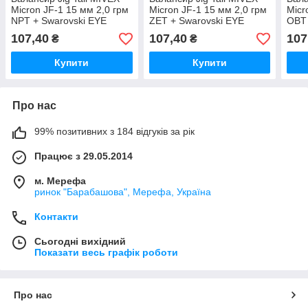
Micron JF-1 15 мм 2,0 грм
Micron JF-1 15 мм 2,0 грм
Micr
NPT + Swarovski EYE
ZET + Swarovski EYE
OBT 
107,40
107,40
107
₴
₴
Купити
Купити
Про нас
99% позитивних з 184 відгуків за рік
Працює з 29.05.2014
м. Мерефа
ринок "Барабашова", Мерефа, Україна
Контакти
Сьогодні вихідний
Показати весь графік роботи
Про нас