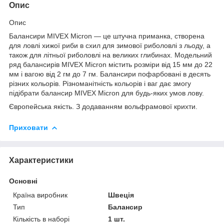
Опис
Опис
Балансири MIVEX Micron — це штучна приманка, створена
для ловлі хижої риби в схил для зимової риболовлі з льоду, а
також для літньої риболовлі на великих глибинах. Модельний
ряд балансирів MIVEX Micron містить розміри від 15 мм до 22
мм і вагою від 2 гм до 7 гм. Балансири пофарбовані в десять
різних кольорів. Різноманітність кольорів і ваг дає змогу
підібрати балансир MIVEX Micron для будь-яких умов лову.
Європейська якість. З додаванням вольфрамової крихти.
Приховати
Характеристики
Основні
Країна виробник
Швеція
Тип
Балансир
Кількість в наборі
1 шт.