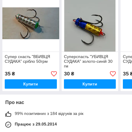
Супер снасть "ВБИВЦЯ
Суперспасть "УБИВЦЯ
Суп
СУДАКА" срібло 50грм
СУДАКА" золото-синій 30
СУДА
гм
35
30
35
₴
₴
Купити
Купити
Про нас
99% позитивних з 184 відгуків за рік
Працює з 29.05.2014