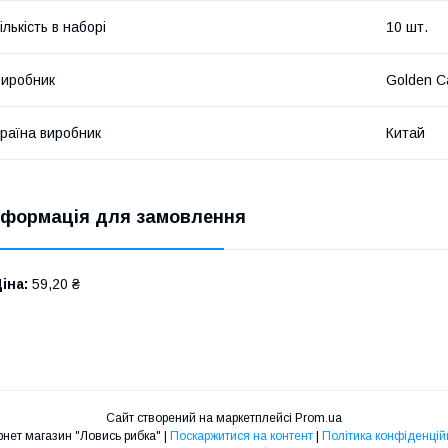
ількість в наборі
10 шт.
иробник
Golden C
раїна виробник
Китай
нформація для замовлення
іна:
59,20 ₴
Сайт створений на маркетплейсі
Prom.ua
Інтернет магазин "Ловись рибка" |
Поскаржитися на контент
|
Політика конфіденцій