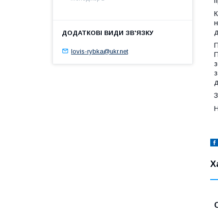
п
К
н
д
П
lovis-rybka@ukr.net
П
з
з
д
З
Н
Х