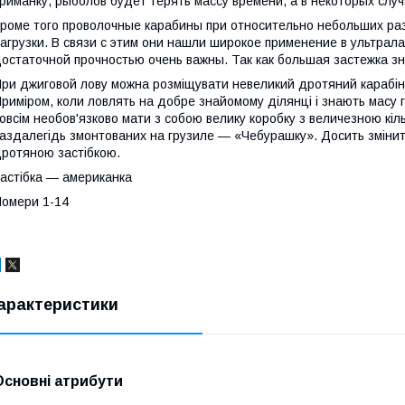
риманку, рыболов будет терять массу времени, а в некоторых слу
роме того проволочные карабины при относительно небольших р
агрузки. В связи с этим они нашли широкое применение в ультрала
остаточной прочностью очень важны. Так как большая застежка з
ри джиговой лову можна розміщувати невеликий дротяний карабін 
риміром, коли ловлять на добре знайомому ділянці і знають масу г
овсім необов'язково мати з собою велику коробку з величезною кіль
аздалегідь змонтованих на грузиле — «Чебурашку». Досить змінит
ротяною застібкою.
астібка ― американка
омери 1-14
арактеристики
Основні атрибути