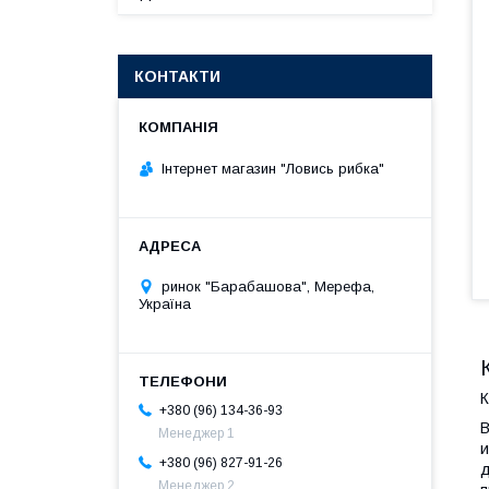
КОНТАКТИ
Інтернет магазин "Ловись рибка"
ринок "Барабашова", Мерефа,
Україна
К
+380 (96) 134-36-93
В
Менеджер 1
и
+380 (96) 827-91-26
д
Менеджер 2