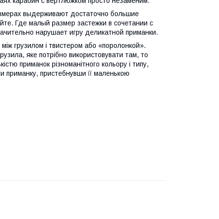
чаях карабин с вертлюжком просто незаменим.
азмерах выдерживают достаточно большие
йте. Где малый размер застежки в сочетании с
начительно нарушает игру деликатной приманки.
між грузилом і твистером або «поролонкой».
рузила, яке потрібно використовувати там, то
кістю приманок різноманітного кольору і типу,
и приманку, пристебнувши її маленькою