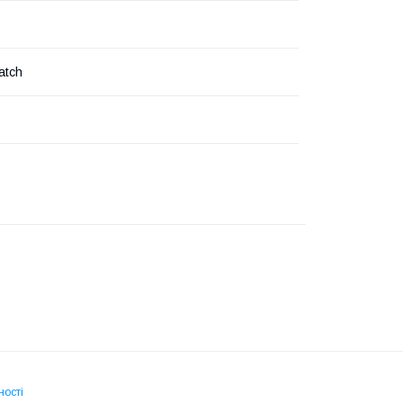
atch
ності