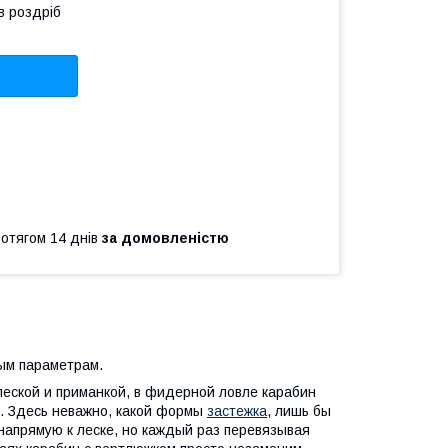
в роздріб
ротягом 14 днів
за домовленістю
ным параметрам.
еской и приманкой, в фидерной ловле карабин
д. Здесь неважно, какой формы
застежка
, лишь бы
напрямую к леске, но каждый раз перевязывая