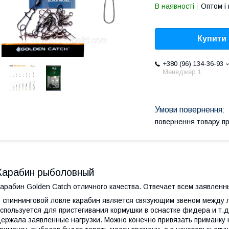
В наявності
Оптом і 
Купити
+380 (96) 134-36-93
Менеджер 1
повернення товару п
Карабин рыболовный
арабин Golden Catch отличного качества. Отвечает всем заявлен
 спиннинговой ловле карабин является связующим звеном между л
спользуется для пристегивания кормушки в оснастке фидера и т.
ержала заявленные нагрузки. Можно конечно привязать приманку 