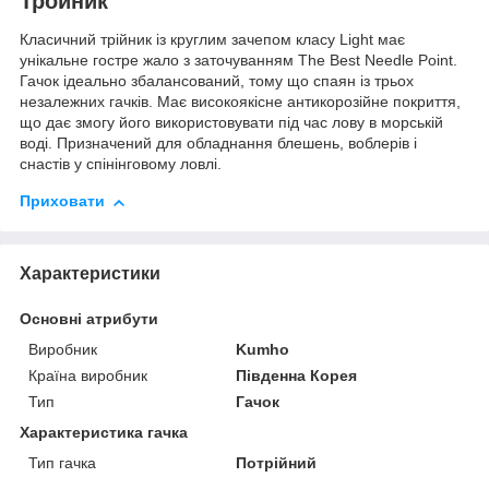
Тройник
Класичний трійник із круглим зачепом класу Light має
унікальне гостре жало з заточуванням The Best Needle Point.
Гачок ідеально збалансований, тому що спаян із трьох
незалежних гачків. Має високоякісне антикорозійне покриття,
що дає змогу його використовувати під час лову в морській
воді. Призначений для обладнання блешень, воблерів і
снастів у спінінговому ловлі.
Приховати
Характеристики
Основні атрибути
Виробник
Kumho
Країна виробник
Південна Корея
Тип
Гачок
Характеристика гачка
Тип гачка
Потрійний