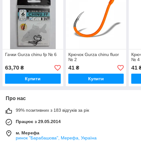
Гачки Gurza chinu fp № 6
Крючок Gurza chinu fluor
Крюч
№ 2
№ 4
63,70
41
41
₴
₴
Купити
Купити
Про нас
99% позитивних з 183 відгуків за рік
Працює з 29.05.2014
м. Мерефа
ринок "Барабашова", Мерефа, Україна