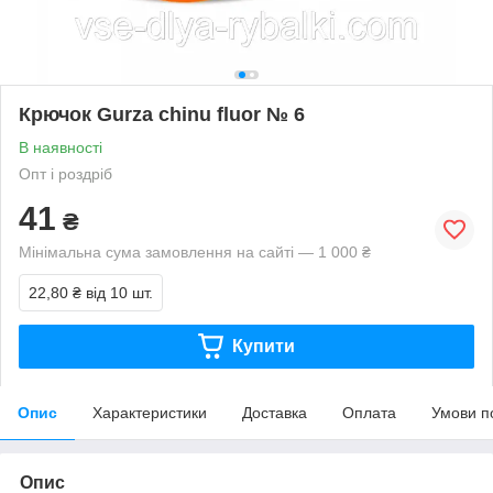
Крючок Gurza chinu fluor № 6
В наявності
Опт і роздріб
41
₴
Мінімальна сума замовлення на сайті — 1 000 ₴
22,80 ₴
від 10 шт.
Купити
Опис
Характеристики
Доставка
Оплата
Умови п
Опис