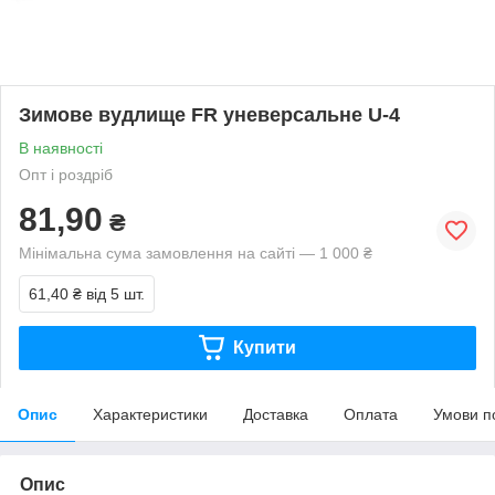
Зимове вудлище FR уневерсальне U-4
В наявності
Опт і роздріб
81,90
₴
Мінімальна сума замовлення на сайті — 1 000 ₴
61,40 ₴
від 5 шт.
Купити
Опис
Характеристики
Доставка
Оплата
Умови п
Опис