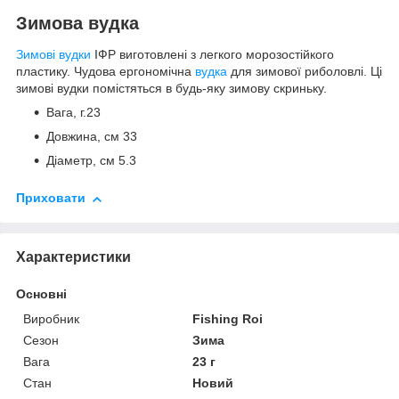
Зимова вудка
Зимові вудки
ІФР виготовлені з легкого морозостійкого
пластику. Чудова ергономічна
вудка
для зимової риболовлі. Ці
зимові вудки помістяться в будь-яку зимову скриньку.
Вага, г.23
Довжина, см 33
Діаметр, см 5.3
Приховати
Характеристики
Основні
Виробник
Fishing Roi
Сезон
Зима
Вага
23 г
Стан
Новий