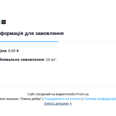
нформація для замовлення
іна:
8,60 ₴
Мінімальне замовлення:
10 шт.
Сайт створений на маркетплейсі
Prom.ua
Інтернет магазин "Ловись рибка" |
Поскаржитися на контент
|
Політика конфіденцій
Select Language
▼