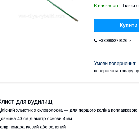
В наявності
Тільки 
Купити
+380968279126
повернення товару п
Хлист для вудилищ
ілісний хлыстик з скловолокна ― для першого коліна поплавково
овжина 40 см діаметр основи 4 мм
олір помаранчевий або зелений