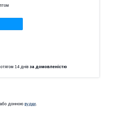
оптом
ротягом 14 днів
за домовленістю
ю або донною
вудки
.