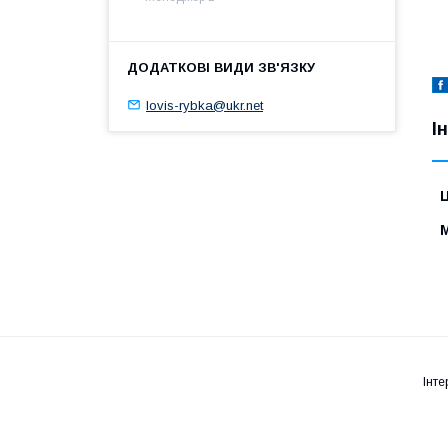
lovis-rybka@ukr.net
І
Ц