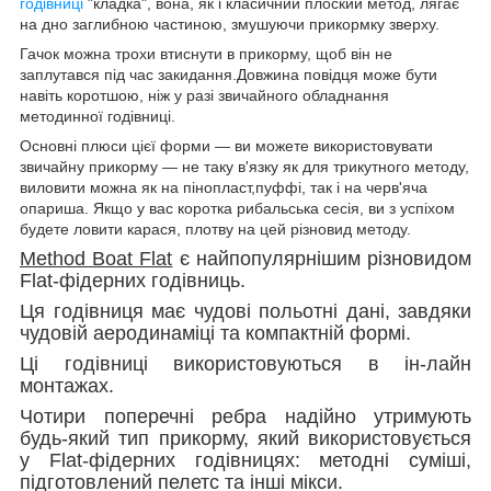
годівниці
"кладка", вона, як і класичний плоский метод, лягає
на дно заглибною частиною, змушуючи прикормку зверху.
Гачок можна трохи втиснути в прикорму, щоб він не
заплутався під час закидання.Довжина повідця може бути
навіть коротшою, ніж у разі звичайного обладнання
методинної годівниці.
Основні плюси цієї форми — ви можете використовувати
звичайну прикорму — не таку в'язку як для трикутного методу,
виловити можна як на пінопласт,пуффі, так і на черв'яча
опариша. Якщо у вас коротка рибальська сесія, ви з успіхом
будете ловити карася, плотву на цей різновид методу.
Method Boat Flat
є найпопулярнішим різновидом
Flat-фідерних годівниць.
Ця годівниця має чудові польотні дані, завдяки
чудовій аеродинаміці та компактній формі.
Ці годівниці використовуються в ін-лайн
монтажах.
Чотири поперечні ребра надійно утримують
будь-який тип прикорму, який використовується
у Flat-фідерних годівницях:
методні суміші,
підготовлений пелетс та інші мікси.