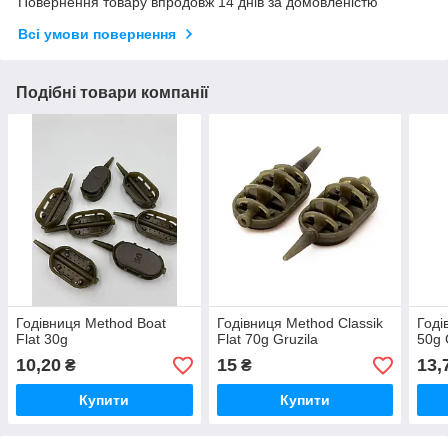
Повернення товару впродовж 14 днів за домовленістю
Всі умови повернення
Подібні товари компанії
Годівниця Method Boat
Годівниця Method Classik
Годі
Flat 30g
Flat 70g Gruzila
50g 
10,20
15
13,
₴
₴
Купити
Купити