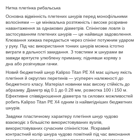
Нитка плетінка рибальська
Основна відмінність плетених шнурів перед монофільними
волосінями — це мінімальна розтяжність і високе розривне
навантаження за однакових діаметрів. Спінінгове ловля із
застосуванням плетених шнурів — це найвище задоволення.
Клювання хижака передається через спінінг потужним ударом
у руку. Під час використання тонких шнурів можна істотно
виграти в дальності закидання. З товстими ж шнурами ви
завжди врятуєте улюблену приманку, піднявши коряву з
дна або розігнувши гачки.
Новий бюджетний шнур Kalipso Titan PE X4 має щільну якість
плетіння й округлих перетинів — усупереч належності до
бюджетного класу. Матеріал новинки має високу стійкість до
абразиву. Діаметр від 0.1 до 0.28 мм, розмотка 100 і 150 м.
Ефективне співвідношення діаметра та силових можливостей
робить Kalipso Titan PE X4 одним із найвигідніших бюджетних
шнурів.
Завдяки пластичному характеру плетіння шнур чудово
взаємодіє з більшістю використовуваних вузлів,
використовуваних сучасним спінінгістом. Яскравий
контрастний колір шнура чудово помітний під час виконання
закидання, даючи змогу контролювати процес закидання