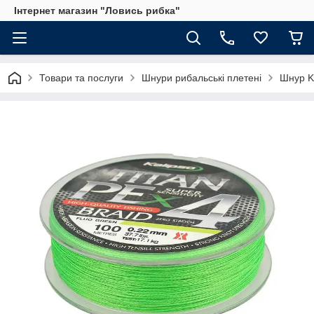
Інтернет магазин "Ловись рибка"
Товари та послуги
Шнури рибальські плетені
Шнур K