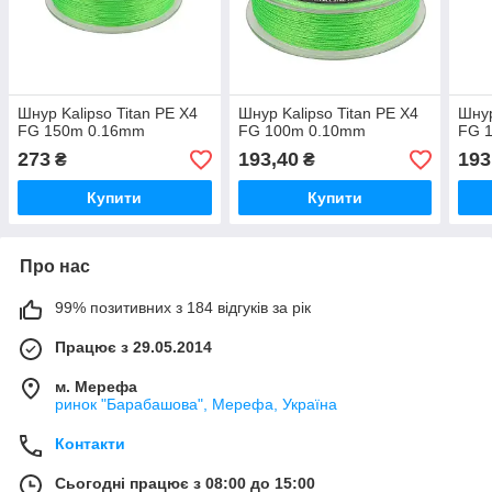
Шнур Kalipso Titan PE X4
Шнур Kalipso Titan PE X4
Шнур
FG 150m 0.16mm
FG 100m 0.10mm
FG 
273
193,40
193
₴
₴
Купити
Купити
Про нас
99% позитивних з 184 відгуків за рік
Працює з 29.05.2014
м. Мерефа
ринок "Барабашова", Мерефа, Україна
Контакти
Сьогодні працює з 08:00 до 15:00