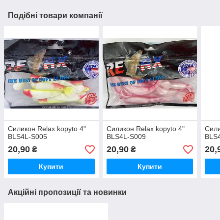
Подібні товари компанії
Силикон Relax kopyto 4"
Силикон Relax kopyto 4"
Сили
BLS4L-S005
BLS4L-S009
BLS
20,90
20,90
20,
₴
₴
Купити
Купити
Акційні пропозиції та новинки