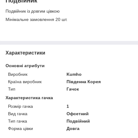
Подвійник
Подвійник із довгим цівкою
Мінімальне замовлення 20 шт.
Характеристики
Основні атрибути
Виробник
Kumho
Країна виробник
Південна Корея
Тип
Гачок
Характеристика гачка
Розмір гачка
1
Вид гачка
Офсетний
Тип гачка
Подвійний
Форма цівки
Довга