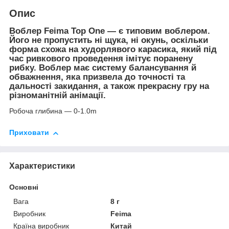
Опис
Воблер
Feima Top One — є типовим воблером.
Його не пропустить ні щука, ні окунь, оскільки
форма схожа на худорлявого карасика, який під
час ривкового проведення імітує поранену
рибку. Воблер має систему балансування й
обважнення, яка призвела до точності та
дальності закидання, а також прекрасну гру на
різноманітній анімації.
Робоча глибина — 0-1.0m
Приховати
Характеристики
Основні
Вага
8 г
Виробник
Feima
Країна виробник
Китай