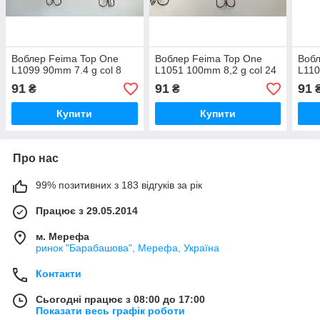
Воблер Feima Top One
Воблер Feima Top One
Вобл
L1099 90mm 7.4 g col 8
L1051 100mm 8,2 g col 24
L110
91
91
91
₴
₴
Купити
Купити
Про нас
99% позитивних з 183 відгуків за рік
Працює з 29.05.2014
м. Мерефа
ринок "Барабашова", Мерефа, Україна
Контакти
Сьогодні працює з 08:00 до 17:00
Показати весь графік роботи