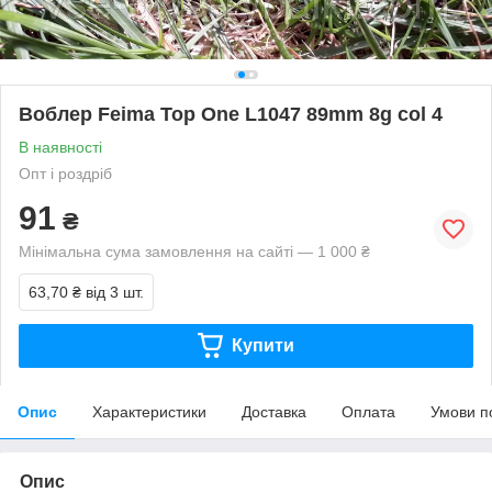
Воблер Feima Top One L1047 89mm 8g col 4
В наявності
Опт і роздріб
91
₴
Мінімальна сума замовлення на сайті — 1 000 ₴
63,70 ₴
від 3 шт.
Купити
Опис
Характеристики
Доставка
Оплата
Умови п
Опис