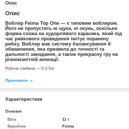
Опис
Опис
Воблер
Feima Top One — є типовим воблером.
Його не пропустить ні щука, ні окунь, оскільки
форма схожа на худорлявого карасика, який під
час ривкового проведення імітує поранену
рибку. Воблер має систему балансування й
обважнення, яка призвела до точності та
дальності закидання, а також прекрасну гру на
різноманітній анімації.
Робоча глибина — 0-2.5m
Приховати
Характеристики
Основні
Вага
11 г
Виробник
Feima