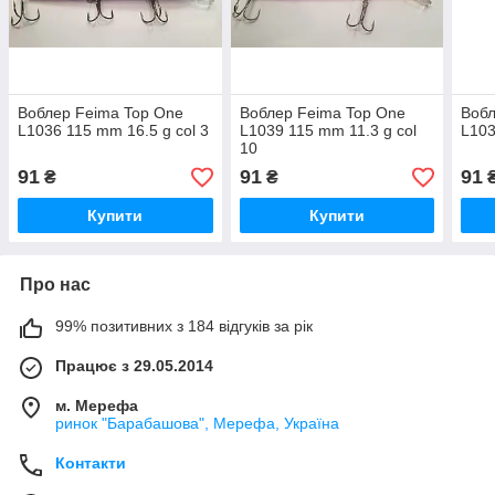
Воблер Feima Top One
Воблер Feima Top One
Вобл
L1036 115 mm 16.5 g col 3
L1039 115 mm 11.3 g col
L103
10
91
91
91
₴
₴
Купити
Купити
Про нас
99% позитивних з 184 відгуків за рік
Працює з 29.05.2014
м. Мерефа
ринок "Барабашова", Мерефа, Україна
Контакти