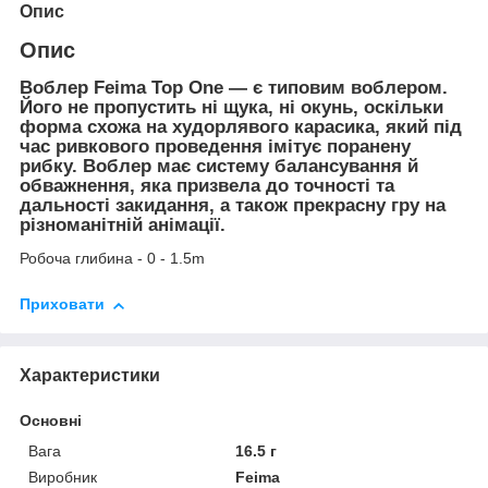
Опис
Опис
Воблер
Feima Top One — є типовим воблером.
Його не пропустить ні щука, ні окунь, оскільки
форма схожа на худорлявого карасика, який під
час ривкового проведення імітує поранену
рибку. Воблер має систему балансування й
обважнення, яка призвела до точності та
дальності закидання, а також прекрасну гру на
різноманітній анімації.
Робоча глибина - 0 - 1.5m
Приховати
Характеристики
Основні
Вага
16.5 г
Виробник
Feima