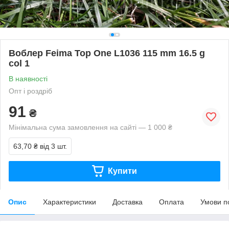
Воблер Feima Top One L1036 115 mm 16.5 g
col 1
В наявності
Опт і роздріб
91
₴
Мінімальна сума замовлення на сайті — 1 000 ₴
63,70 ₴
від 3 шт.
Купити
Опис
Характеристики
Доставка
Оплата
Умови п