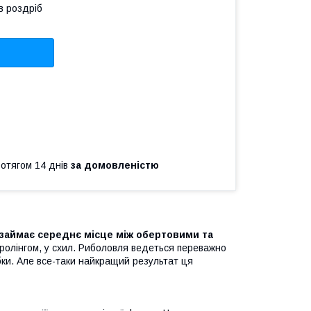
в роздріб
ротягом 14 днів
за домовленістю
 займає середнє місце між обертовими та
 тролінгом, у схил. Риболовля ведеться переважно
бки. Але все-таки найкращий результат ця