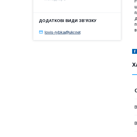
Н
щ
п
д
п
в
lovis-rybka@ukr.net
Х
В
В