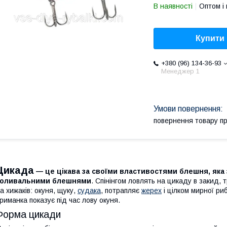
В наявності
Оптом і 
Купити
+380 (96) 134-36-93
Менеджер 1
повернення товару п
Цикада
— це цікава за своїми властивостями блешня, яка
коливальними блешнями
. Спінінгом ловлять на цикаду в закид,
а хижаків: окуня, щуку,
судака
, потрапляє
жерех
і цілком мирної ри
риманка показує під час лову окуня.
Форма цикади