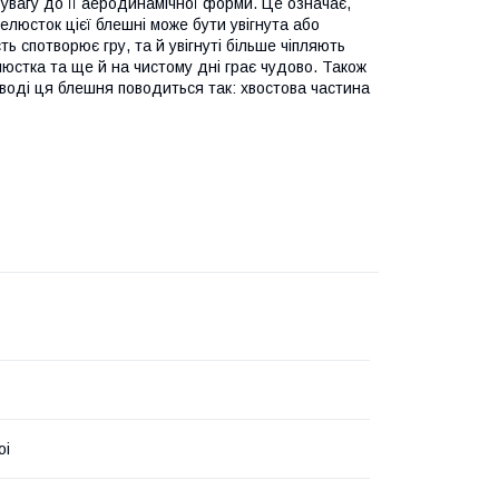
 увагу до її аеродинамічної форми. Це означає,
елюсток цієї блешні може бути увігнута або
ть спотворює гру, та й увігнуті більше чіпляють
люстка та ще й на чистому дні грає чудово. Також
 воді ця блешня поводиться так: хвостова частина
oi