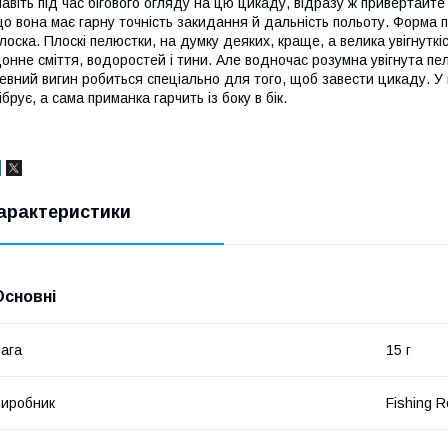
авіть під час бігового огляду на цю цикаду, відразу ж привертайте
о вона має гарну точність закидання й дальність польоту. Форма п
лоска. Плоскі пелюстки, на думку деяких, краще, а велика увігнуткіс
онне сміття, водоростей і тини. Але водночас розумна увігнута пе
евний вигин робиться спеціально для того, щоб завести цикаду. У
ібрує, а сама приманка гарчить із боку в бік.
арактеристики
Основні
ага
15 г
иробник
Fishing R