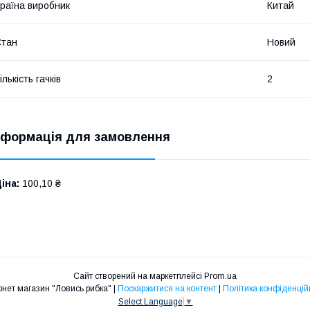
раїна виробник
Китай
Стан
Новий
ількість гачків
2
нформація для замовлення
іна:
100,10 ₴
Сайт створений на маркетплейсі
Prom.ua
Інтернет магазин "Ловись рибка" |
Поскаржитися на контент
|
Політика конфіденцій
Select Language
▼