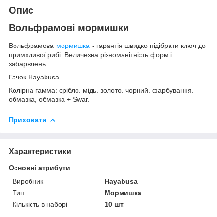
Опис
Вольфрамові мормишки
Вольфрамова
мормишка
- гарантія швидко підібрати ключ до
примхливої рибі. Величезна різноманітність форм і
забарвлень.
Гачок Hayabusa
Колірна гамма: срібло, мідь, золото, чорний, фарбування,
обмазка, обмазка + Swar.
Приховати
Характеристики
Основні атрибути
Виробник
Hayabusa
Тип
Мормишка
Кількість в наборі
10 шт.