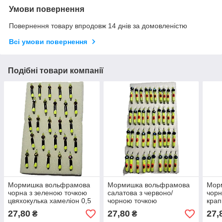
Умови повернення
Повернення товару впродовж 14 днів за домовленістю
Всі умови повернення
Подібні товари компанії
Мормишка вольфрамова
Мормишка вольфрамова
Мор
чорна з зеленою точкою
салатова з червоно/
чорн
цвяхокулька хамеліон 0,5
чорною точкою
крап
г
цвяхокулька хамеліон 0,5
хаме
27,80
27,80
27,
₴
₴
г