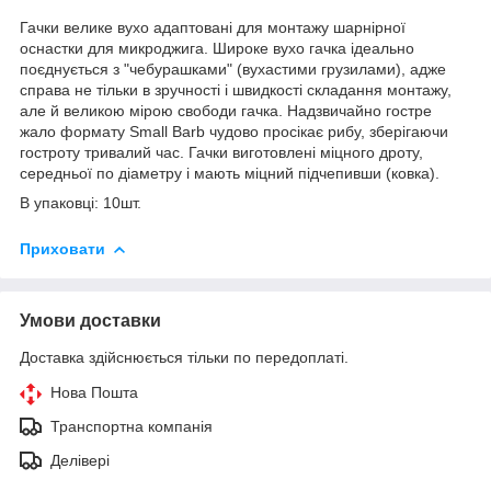
Гачки велике вухо адаптовані для монтажу шарнірної
оснастки для микроджига. Широке вухо гачка ідеально
поєднується з "чебурашками" (вухастими грузилами), адже
справа не тільки в зручності і швидкості складання монтажу,
але й великою мірою свободи гачка. Надзвичайно гостре
жало формату Small Barb чудово просікає рибу, зберігаючи
гостроту тривалий час. Гачки виготовлені міцного дроту,
середньої по діаметру і мають міцний підчепивши (ковка).
В упаковці: 10шт.
Приховати
Умови доставки
Доставка здійснюється тільки по передоплаті.
Нова Пошта
Транспортна компанія
Делівері