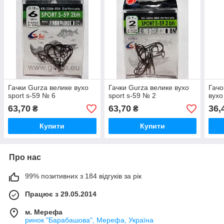
Гачки Gurza велике вухо
Гачки Gurza велике вухо
Гач
sport s-59 № 6
sport s-59 № 2
вухо
63,70
63,70
36,
₴
₴
Купити
Купити
Про нас
99% позитивних з 184 відгуків за рік
Працює з 29.05.2014
м. Мерефа
ринок "Барабашова", Мерефа, Україна