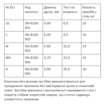
№ EU
Код
Діаметр
Тест на
Кількість
каталогу
дроту, мм
розрив кг.
виробів у
стіку шт.
UL
SN-8100-
0,40
6,0
10
001
L
SN-8100-
0,45
9,0
10
002
M
SN-8100-
0,55
15,0
10
003
MH
SN-8100-
0,70
22,0
10
004
H
SN-8100-
0,90
35,0
10
005
Класична без вузлова застібка використовується для
приєднання приманки без зав'язування вузла в спінінговій
ловлі. Застібка виконана з високоякісної нержавіючої сталі і
покрита стійким покриттям шаром, що істотно підвищує
уловистость приманки.