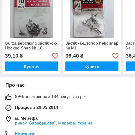
Gurza вертлюг з застібкою
Застібка-штопор helix snap
Заст
Hooked Snap № 10
№ ML
№ U
39,10
36,40
36,
₴
₴
Купити
Купити
Про нас
99% позитивних з 184 відгуків за рік
Працює з 29.05.2014
м. Мерефа
ринок "Барабашова", Мерефа, Україна
Контакти