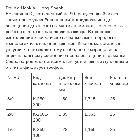
Double Hook X - Long Shank
Не спаянный, разведённый на 90 градусов двойник со
значительно удлинённым цевьём предназначен для
оснащения длиннотелых мягких приманок, поролоновых
рыбок и снасточек для ловли на живца. В процессе
изготовления крючка использованы самые передовые
технологии изготовления крючков. Крючок максимально
упругий, что позволяет ему свободное возвращение к
первоначальному состоянию после оснащения приманки.
Сверх острое жало максимально устойчиво к затуплению и
отлично фиксирует трофей.
№ EU
Код
Диаметр
Вес
Кол-во в
каталога
проволоки
крючка г.
упаковке
мм
3/0
К-2501-
1,50
1,715
25
300
2/0
К-2501-
1,39
1,363
25
200
1/0
К-2501-
1,29
1,158
25
100