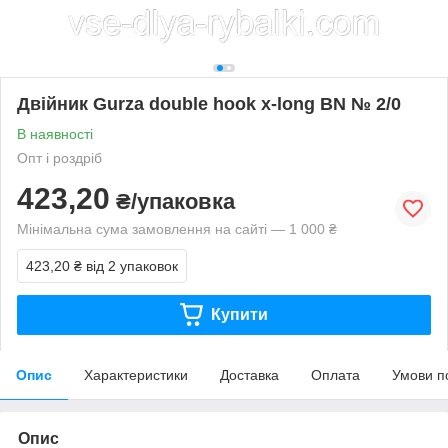
Двійник Gurza double hook x-long BN № 2/0
В наявності
Опт і роздріб
423,20
₴/упаковка
Мінімальна сума замовлення на сайті — 1 000 ₴
423,20 ₴
від 2 упаковок
Купити
Опис
Характеристики
Доставка
Оплата
Умови п
Опис