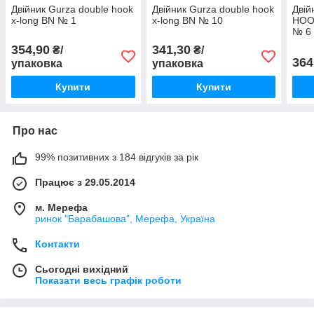
Двійник Gurza double hook
Двійник Gurza double hook
Двій
x-long BN № 1
x-long BN № 10
HOO
№ 6
354,90
341,30
₴/
₴/
364
упаковка
упаковка
Купити
Купити
Про нас
99% позитивних з 184 відгуків за рік
Працює з 29.05.2014
м. Мерефа
ринок "Барабашова", Мерефа, Україна
Контакти
Сьогодні вихідний
Показати весь графік роботи