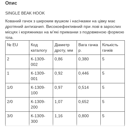
Опис
SINGLE BEAK HOOK
Кований гачок з широким вушком і насічками на цівку має
дротяний антизачип. Високоефективний при лові в зарослих
місцях і коряжниках на м'які приманки з подовженою формою
тіла.
№ EU
Код
Діаметр
Вага гачка
Кількість
каталогу
дроту, мм
р.
гачків
2
К-1309-
0,86
0,380
5
002
1
К-1309-
0,92
0,446
5
001
1/0
К-1309-
0,97
0,514
5
100
2/0
К-1309-
1,07
0,652
5
200
3/0
К-1309-
1,16
0,800
5
300