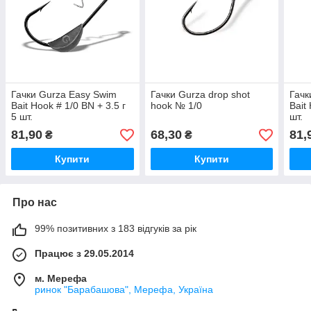
Гачки Gurza Easy Swim
Гачки Gurza drop shot
Гачк
Bait Hook # 1/0 BN + 3.5 г
hook № 1/0
Bait
5 шт.
шт.
81,90
68,30
81,
₴
₴
Купити
Купити
Про нас
99% позитивних з 183 відгуків за рік
Працює з 29.05.2014
м. Мерефа
ринок "Барабашова", Мерефа, Україна