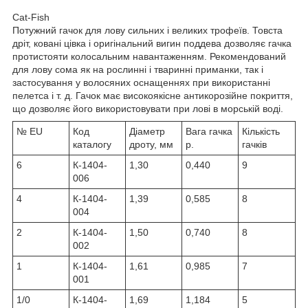
Cat-Fish
Потужний гачок для лову сильних і великих трофеїв. Товста
дріт, ковані цівка і оригінальний вигин поддева дозволяє гачка
протистояти колосальним навантаженням. Рекомендований
для лову сома як на рослинні і тваринні приманки, так і
застосування у волосяних оснащеннях при використанні
пелетса і т. д. Гачок має високоякісне антикорозійне покриття,
що дозволяє його використовувати при лові в морській воді.
№ EU
Код
Діаметр
Вага гачка
Кількість
каталогу
дроту, мм
р.
гачків
6
К-1404-
1,30
0,440
9
006
4
К-1404-
1,39
0,585
8
004
2
К-1404-
1,50
0,740
8
002
1
К-1404-
1,61
0,985
7
001
1/0
К-1404-
1,69
1,184
5