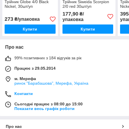
Трійник Globe 4/0 Black
Трійник Siweida Scorpion
Трій
Nickel, 30шт/уп
2/0 red 30шт/уп
Nick
177,90
395
₴/
273
₴/упаковка
упаковка
упа
Купити
Купити
Про нас
99% позитивних з 184 відгуків за рік
Працює з 29.05.2014
м. Мерефа
ринок "Барабашова", Мерефа, Україна
Контакти
Сьогодні працює з 08:00 до 15:00
Показати весь графік роботи
Про нас