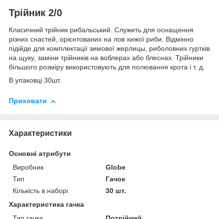
Трійник 2/0
Класичний трійник рибальський. Служить для оснащення
різних снастей, орієнтованих на лов хижої риби. Відмінно
підійде для комплектації зимової жерлицы, риболовних гуртків
на щуку, заміни трійників на воблерах або блеснах. Трійники
більшого розміру використовують для полювання крота і т. д.
В упаковці 30шт.
Приховати
Характеристики
Основні атрибути
Виробник
Globe
Тип
Гачок
Кількість в наборі
30 шт.
Характеристика гачка
Тип гачка
Потрійний