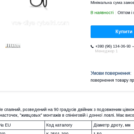
Мінімальна сума замов
В наявності
Оптом і 
Купити
+380 (96) 134-36-93
Менеджер 1
повернення товару п
е спаяний, розведений на 90 градусів двійник з подовженим цівк
насточек, "живцовых" монтажів в спінінговій і донної ловлі. Має вис
№ EU
Код каталогу
Діаметр дроту, мм
3/0
К-2501-300
1,50