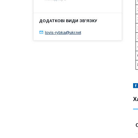
lovis-rybka@ukr.net
Х