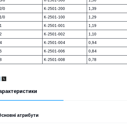
2/0
К-2501-200
1,39
1/0
К-2501-100
1,29
1
К-2501-001
1,19
2
К-2501-002
1,10
4
К-2501-004
0,94
6
К-2501-006
0,84
8
К-2501-008
0,78
арактеристики
Основні атрибути