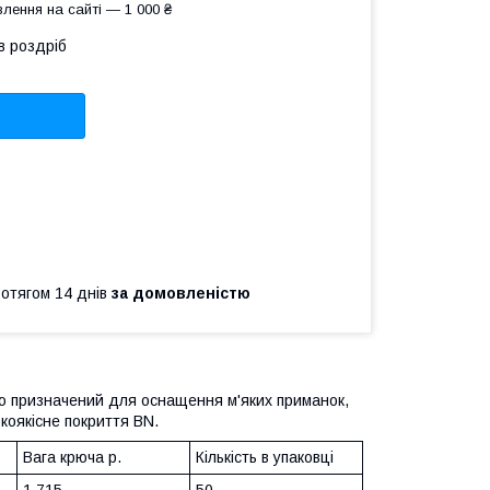
лення на сайті — 1 000 ₴
в роздріб
ротягом 14 днів
за домовленістю
ою призначений для оснащення м'яких приманок,
окоякісне покриття BN.
Вага крюча р.
Кількість в упаковці
1,715
50