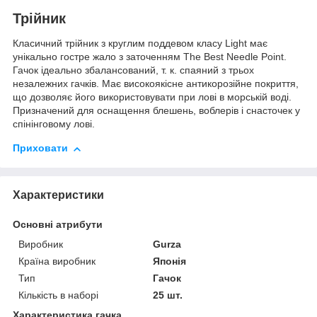
Трійник
Класичний трійник з круглим поддевом класу Light має
унікально гостре жало з заточенням The Best Needle Point.
Гачок ідеально збалансований, т. к. спаяний з трьох
незалежних гачків. Має високоякісне антикорозійне покриття,
що дозволяє його використовувати при лові в морській воді.
Призначений для оснащення блешень, воблерів і снасточек у
спінінговому лові.
Приховати
Характеристики
Основні атрибути
Виробник
Gurza
Країна виробник
Японія
Тип
Гачок
Кількість в наборі
25 шт.
Характеристика гачка