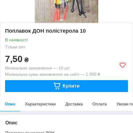
Поплавок ДОН полістерола 10
В наявності
Тільки опт
7,50
₴
Мінімальне замовлення — 10 шт.
Мінімальна сума замовлення на сайті — 1 000 ₴
Купити
Опис
Характеристики
Доставка
Оплата
Умови п
Опис
Поплавок пінопласт ДОН