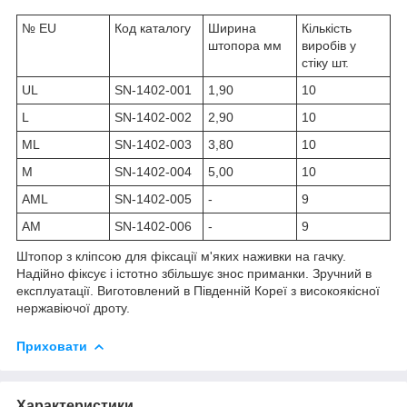
№ EU
Код каталогу
Ширина
Кількість
штопора мм
виробів у
стіку шт.
UL
SN-1402-001
1,90
10
L
SN-1402-002
2,90
10
ML
SN-1402-003
3,80
10
M
SN-1402-004
5,00
10
AML
SN-1402-005
-
9
AM
SN-1402-006
-
9
Штопор з кліпсою для фіксації м'яких наживки на гачку.
Надійно фіксує і істотно збільшує знос приманки. Зручний в
експлуатації. Виготовлений в Південній Кореї з високоякісної
нержавіючої дроту.
Приховати
Характеристики