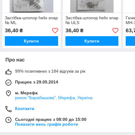
Застібка-штопор helix snap
Застібка-штопор helix snap
Гачк
№ ML
№ ULS
MH-
36,40
36,40
63,
₴
₴
Купити
Купити
Про нас
99% позитивних з 184 відгуків за рік
Працює з 29.05.2014
м. Мерефа
ринок "Барабашова", Мерефа, Україна
Контакти
Сьогодні працює з 08:00 до 15:00
Показати весь графік роботи