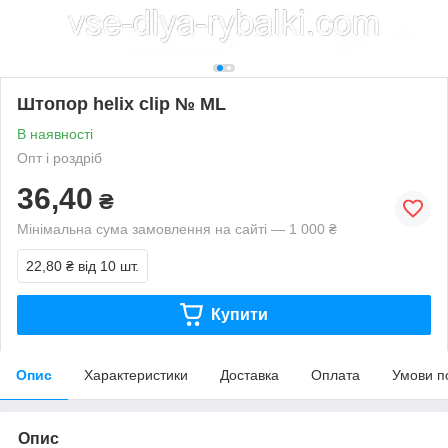
Штопор helix clip № ML
В наявності
Опт і роздріб
36,40
₴
Мінімальна сума замовлення на сайті — 1 000 ₴
22,80 ₴
від 10 шт.
Купити
Опис
Характеристики
Доставка
Оплата
Умови п
Опис